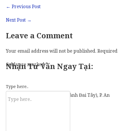
←
Previous Post
Next Post
→
Leave a Comment
Your email address will not be published.
Required
fields are marked
Nhận Tư Vấn Ngay Tại:
*
Type here..
57 Vành Đai Tây (số cũ: 936 Vành Đai Tây), P. An
Khánh, TP. Thủ Đức, TP. HCM.