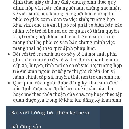
định theo giấy tờ thay Giấy chứng sinh theo quy
định: nộp văn bản của người làm chứng xác nhận
về việc sinh; nếu không có người làm chứng thì
phải có giấy cam đoan về việc sinh; trường hợp
khai sinh cho trẻ em bị bỏ rơi phải có biên bản xác
nhận việc trẻ bị bỏ rơi do cơ quan có thẩm quyền
lập; trường hợp khai sinh cho trẻ em sinh ra do
mang thai hộ phải có văn bản chứng minh việc
mang thai hộ theo quy định pháp luật.
Đối với trẻ em sinh tại cơ sở y tế thì nơi sinh phải
ghi rõ tên của cơ sở y tế và tên đơn vị hành chính
cấp xã, huyện, tỉnh nơi có cơ sở y tế đó; trường hợp
trẻ em sinh ngoài cơ sở y tế thì ghi rõ tên đơn vị
hành chính cấp xã, huyện, tỉnh nơi trẻ em sinh ra.
Quê quán của người được đăng ký khai sinh được
xác định được xác định theo quê quán của cha
hoặc mẹ theo thỏa thuận của cha, mẹ hoặc theo tập
quán được ghi trong tờ khai khi đăng ký khai sinh.
Bài viết tương tự:
Thừa kế thế vị
bất động sản