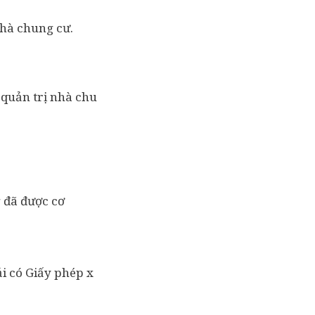
nhà chung cư.
 quản trị nhà chu
 đã được cơ
i có Giấy phép x