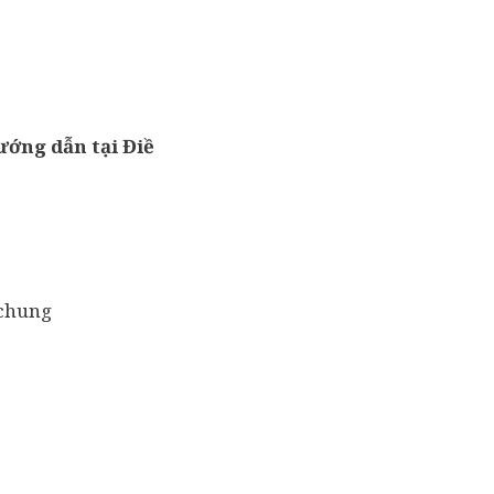
ướng dẫn tại Điề
 chung