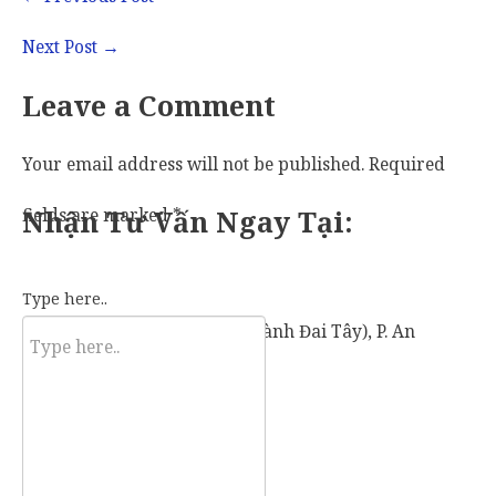
Next Post
→
Leave a Comment
Your email address will not be published.
Required
fields are marked
Nhận Tư Vấn Ngay Tại:
*
Type here..
57 Vành Đai Tây (số cũ: 936 Vành Đai Tây), P. An
Khánh, TP. Thủ Đức, TP. HCM.