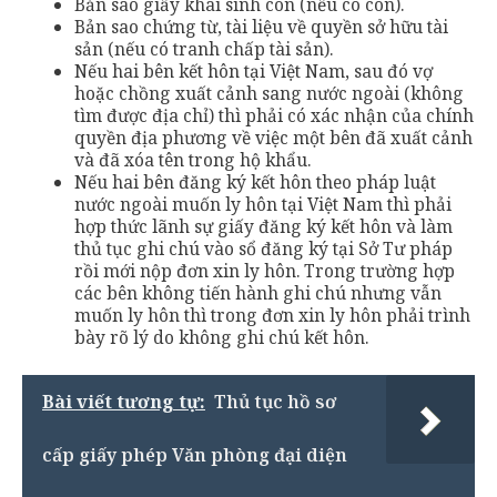
Bản sao giấy khai sinh con (nếu có con).
Bản sao chứng từ, tài liệu về quyền sở hữu tài
sản (nếu có tranh chấp tài sản).
Nếu hai bên kết hôn tại Việt Nam, sau đó vợ
hoặc chồng xuất cảnh sang nước ngoài (không
tìm được địa chỉ) thì phải có xác nhận của chính
quyền địa phương về việc một bên đã xuất cảnh
và đã xóa tên trong hộ khẩu.
Nếu hai bên đăng ký kết hôn theo pháp luật
nước ngoài muốn ly hôn tại Việt Nam thì phải
hợp thức lãnh sự giấy đăng ký kết hôn và làm
thủ tục ghi chú vào sổ đăng ký tại Sở Tư pháp
rồi mới nộp đơn xin ly hôn. Trong trường hợp
các bên không tiến hành ghi chú nhưng vẫn
muốn ly hôn thì trong đơn xin ly hôn phải trình
bày rõ lý do không ghi chú kết hôn.
Bài viết tương tự:
Thủ tục hồ sơ
cấp giấy phép Văn phòng đại diện