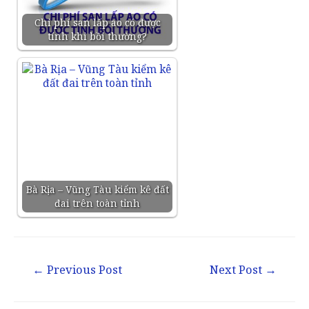
Chi phí san lấp ao có được
tính khi bồi thường?
Bà Rịa – Vũng Tàu kiểm kê đất
đai trên toàn tỉnh
←
Previous Post
Next Post
→