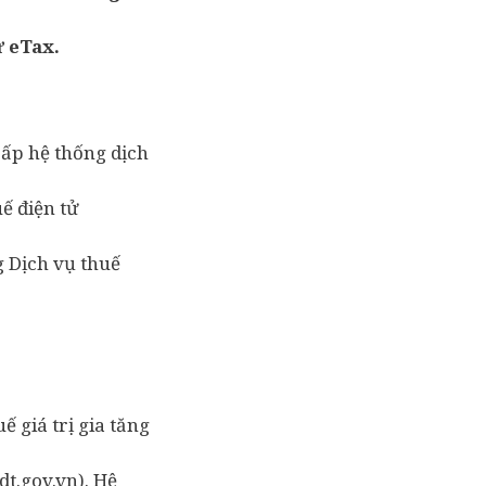
ử eTax.
cấp hệ thống dịch
ế điện tử
g Dịch vụ thuế
 giá trị gia tăng
dt.gov.vn). Hệ