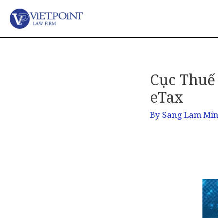
Cục Thuế 
eTax
By
Sang Lam Mi