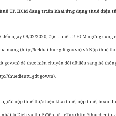
Thuế TP. HCM đang triển khai ứng dụng thuế điện t
07 đến ngày 09/02/2020, Cục Thuế TP. HCM ngừng cung 
qua mạng (http://kekhaithue.gdt.gov.vn) và Nộp thuế thu
dt.gov.vn) để thực hiện chuyển đổi dữ liệu sang hệ thốn
tp://thuedientu.gdt.gov.vn).
người nộp thuế thực hiện khai thuế, nộp thuế, hoàn thuế
nhất là Dịch vụ thuế điện tử – eTax (http://thuedientu.g