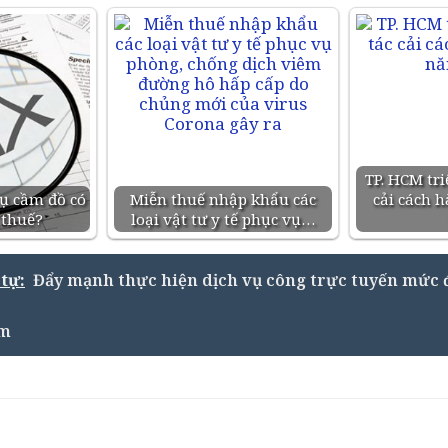
TP. HCM tri
vụ cầm đồ có
Miễn thuế nhập khẩu các
cải cách 
 thuế?
loại vật tư y tế phục vụ…
 tự:
Đẩy mạnh thực hiện dịch vụ công trực tuyến mức 
ểm