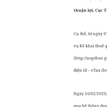
thuận lợi, Cục 
Cụ thể, từ ngày 
vụ Kê khai thuế 
(http://nopthue.g
điện tử – eTax (ht
Ngày 10/02/2020, 
qua hệ thống duy 