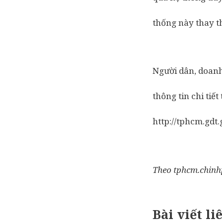
thống này thay th
Người dân, doanh
thông tin chi tiế
http://tphcm.gdt.
Theo tphcm.chinh
Bài viết li