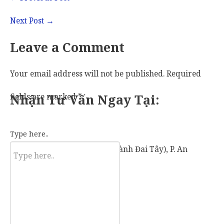
Next Post
→
Leave a Comment
Your email address will not be published.
Required
fields are marked
Nhận Tư Vấn Ngay Tại:
*
Type here..
57 Vành Đai Tây (số cũ: 936 Vành Đai Tây), P. An
Khánh, TP. Thủ Đức, TP. HCM.