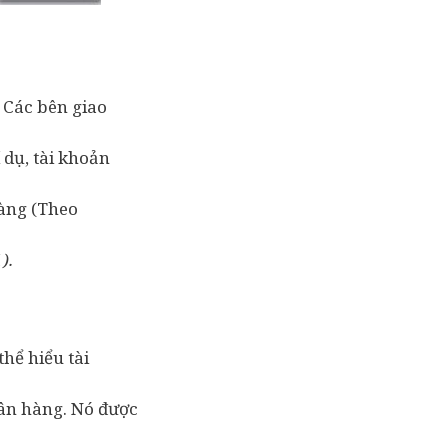
. Các bên giao
 dụ, tài khoản
hàng (Theo
).
hể hiểu tài
gân hàng. Nó được