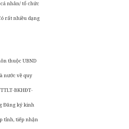
 cá nhân/ tổ chức
Có rất nhiều dạng
môn thuộc UBND
à nước về quy
15/TTLT-BKHĐT-
g Đăng ký kinh
p tỉnh, tiếp nhận