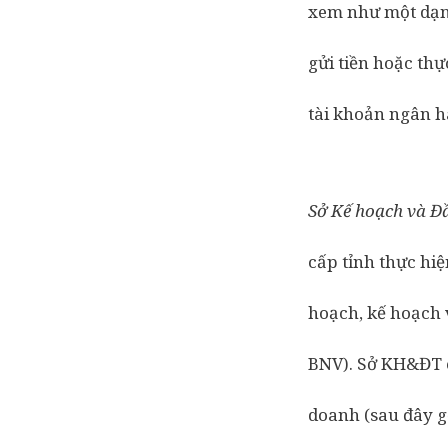
xem như một dạng
gửi tiền hoặc th
tài khoản ngân hà
Sở Kế hoạch và Đ
cấp tỉnh thực hi
hoạch, kế hoạch 
BNV). Sở KH&ĐT 
doanh (sau đây gọ