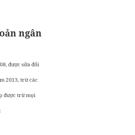
hoản ngân
8, được sửa đổi
m 2013, trừ các
p được trừ mọi
: