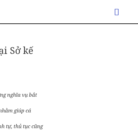
ại Sở kế
ng nghĩa vụ bắt
 nhằm giúp cá
nh tự, thủ tục cũng