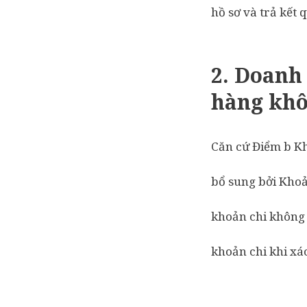
hồ sơ và trả kết
2.
Doanh 
hàng kh
Căn cứ Điểm b Kh
bổ sung bởi Khoả
khoản chi không 
khoản chi khi xá