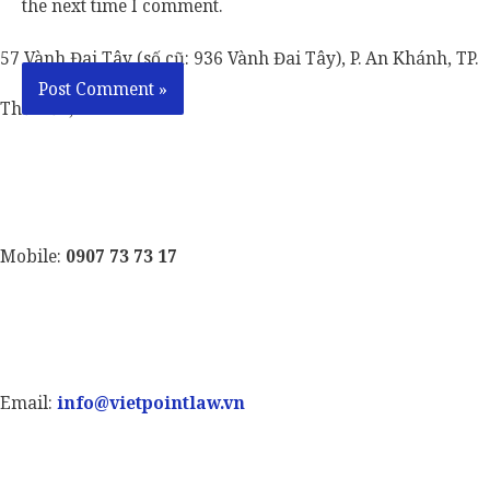
the next time I comment.
57 Vành Đai Tây (số cũ: 936 Vành Đai Tây), P. An Khánh, TP.
Thủ Đức, TP. HCM.
Mobile:
0907 73 73 17
Email:
info@vietpointlaw.vn