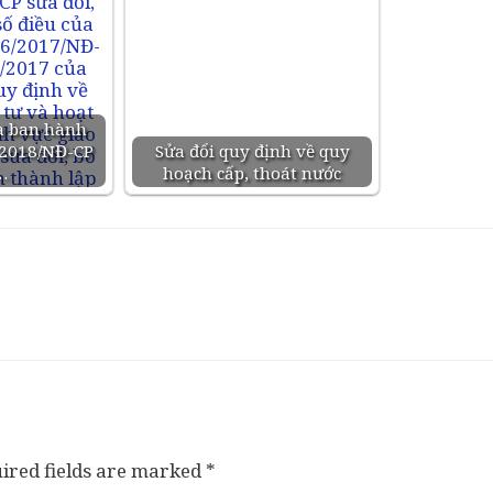
a ban hành
/2018/NĐ-CP
Sửa đổi quy định về quy
…
hoạch cấp, thoát nước
ired fields are marked
*