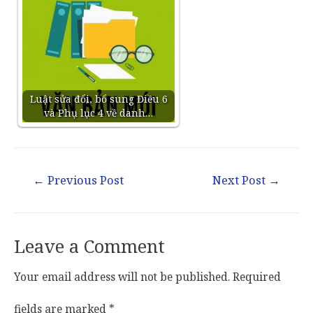
Luật sửa đổi, bổ sung Điều 6
và Phụ lục 4 về danh…
←
Previous Post
Next Post
→
Leave a Comment
Your email address will not be published.
Required
fields are marked
*