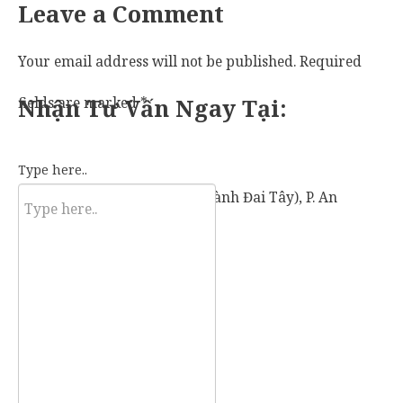
Leave a Comment
Your email address will not be published.
Required
fields are marked
Nhận Tư Vấn Ngay Tại:
*
Type here..
57 Vành Đai Tây (số cũ: 936 Vành Đai Tây), P. An
Khánh, TP. Thủ Đức, TP. HCM.
Mobile:
0907 73 73 17