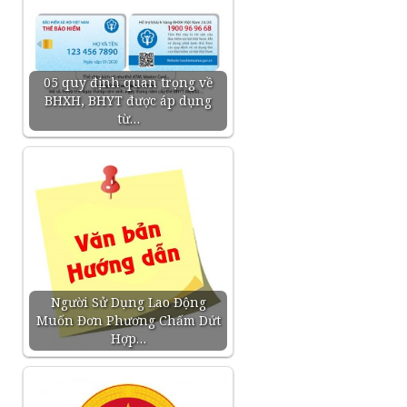
05 quy định quan trọng về
BHXH, BHYT được áp dụng
từ…
Người Sử Dụng Lao Động
Muốn Đơn Phương Chấm Dứt
Hợp…