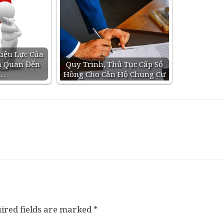
iệu Lực Của
n Quan Đến
Quy Trình, Thủ Tục Cấp Sổ
…
Hồng Cho Căn Hộ Chung Cư
ired fields are marked
*