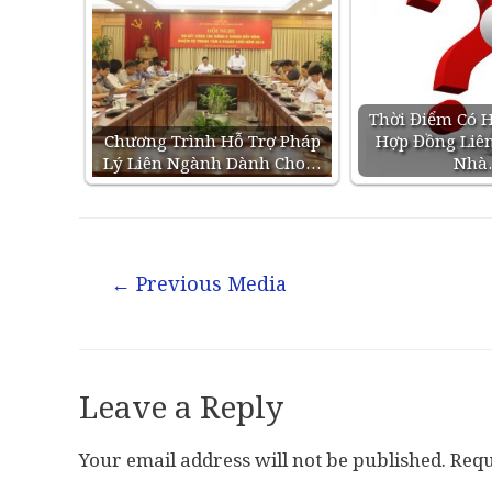
Thời Điểm Có H
Chương Trình Hỗ Trợ Pháp
Hợp Đồng Liê
Lý Liên Ngành Dành Cho…
Nhà
←
Previous Media
Leave a Reply
Your email address will not be published.
Requ