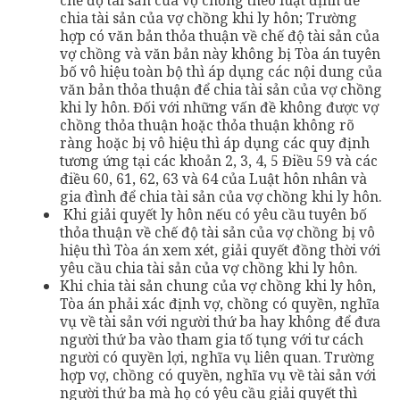
chế độ tài sản của vợ chồng theo luật định để
chia tài sản của vợ chồng khi ly hôn; Trường
hợp có văn bản thỏa thuận về chế độ tài sản của
vợ chồng và văn bản này không bị Tòa án tuyên
bố vô hiệu toàn bộ thì áp dụng các nội dung của
văn bản thỏa thuận để chia tài sản của vợ chồng
khi ly hôn. Đối với những vấn đề không được vợ
chồng thỏa thuận hoặc thỏa thuận không rõ
ràng hoặc bị vô hiệu thì áp dụng các quy định
tương ứng tại các khoản 2, 3, 4, 5 Điều 59 và các
điều 60, 61, 62, 63 và 64 của Luật hôn nhân và
gia đình để chia tài sản của vợ chồng khi ly hôn.
Khi giải quyết ly hôn nếu có yêu cầu tuyên bố
thỏa thuận về chế độ tài sản của vợ chồng bị vô
hiệu thì Tòa án xem xét, giải quyết đồng thời với
yêu cầu chia tài sản của vợ chồng khi ly hôn.
Khi chia tài sản chung của vợ chồng khi ly hôn,
Tòa án phải xác định vợ, chồng có quyền, nghĩa
vụ về tài sản với người thứ ba hay không để đưa
người thứ ba vào tham gia tố tụng với tư cách
người có quyền lợi, nghĩa vụ liên quan. Trường
hợp vợ, chồng có quyền, nghĩa vụ về tài sản với
người thứ ba mà họ có yêu cầu giải quyết thì