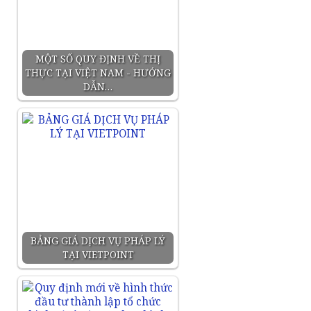
MỘT SỐ QUY ĐỊNH VỀ THỊ
THỰC TẠI VIỆT NAM - HƯỚNG
DẪN…
BẢNG GIÁ DỊCH VỤ PHÁP LÝ
TẠI VIETPOINT