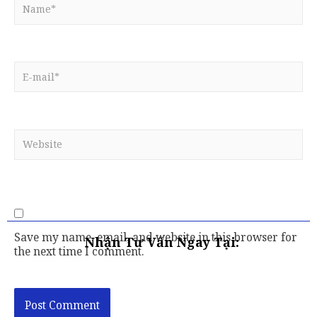
Save my name, email, and website in this browser for
Nhận Tư Vấn Ngay Tại:
the next time I comment.