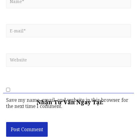
Save my name, email, and website in this browser for
Nhận Tư Vấn Ngay Tại:
the next time I comment.