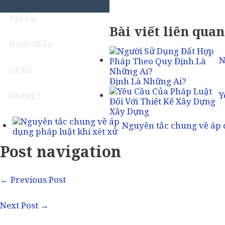
Thì Có
Bài viết liên quan
Được Miễn
N
GPXD
Định Là Những Ai?
Y
Không?
Xây Dựng
Nguyên tắc chung về áp d
Post navigation
←
Previous Post
Next Post
→