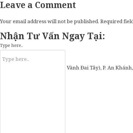
Leave a Comment
Your email address will not be published.
Required fie
Nhận Tư Vấn Ngay Tại:
Type here..
57 Vành Đai Tây (số cũ: 936 Vành Đai Tây), P. An Khánh,
Mobile:
0907 73 73 17