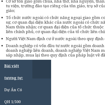
Cơ sở tôn giáo gồm chùa, nhà thờ, nhà nguyện, thán
tu viện, trường đào tạo riêng của tôn giáo, trụ sở củ
giáo;
Tổ chức nước ngoài có chức năng ngoại giao gồm cơ 
sự, cơ quan đại diện khác của nước ngoài có chức n
Nam thừa nhận; cơ quan đại diện của tổ chức thuộc 
liên chính phủ, cơ quan đại diện của tổ chức liên ch
Người Việt Nam định cư ở nước ngoài theo quy định 
Doanh nghiệp có vốn đầu tư nước ngoài gồm doanh 
doanh nghiệp liên doanh, doanh nghiệp Việt Nam m
sáp nhập, mua lại theo quy định của pháp luật về đầ
Bài viết
tương tự:
Dự Án Có
QH 1/500