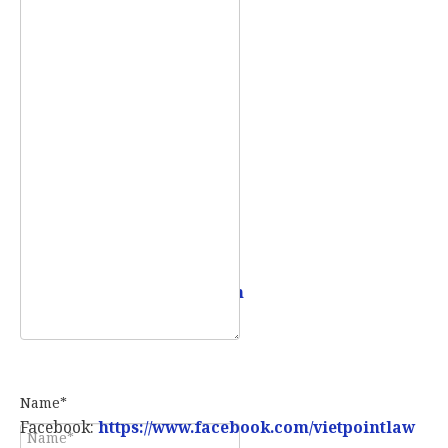
Khánh, TP. Thủ Đức, TP. HCM.
Mobile:
0907 73 73 17
Email:
info@vietpointlaw.vn
Name*
Facebook:
https://www.facebook.com/vietpointlaw