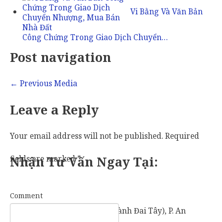
Vi Bằng Và Văn Bản
Công Chứng Trong Giao Dịch Chuyển…
Post navigation
←
Previous Media
Leave a Reply
Your email address will not be published.
Required
fields are marked
Nhận Tư Vấn Ngay Tại:
*
Comment
57 Vành Đai Tây (số cũ: 936 Vành Đai Tây), P. An