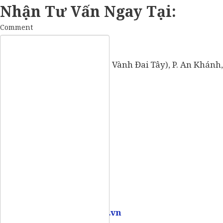
Nhận Tư Vấn Ngay Tại:
Comment
57 Vành Đai Tây (số cũ: 936 Vành Đai Tây), P. An Khánh,
Mobile:
0907 73 73 17
Email:
info@vietpointlaw.vn