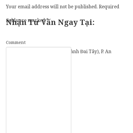
Your email address will not be published.
Required
fields are marked
Nhận Tư Vấn Ngay Tại:
*
Comment
57 Vành Đai Tây (số cũ: 936 Vành Đai Tây), P. An
Khánh, TP. Thủ Đức, TP. HCM.
Mobile:
0907 73 73 17