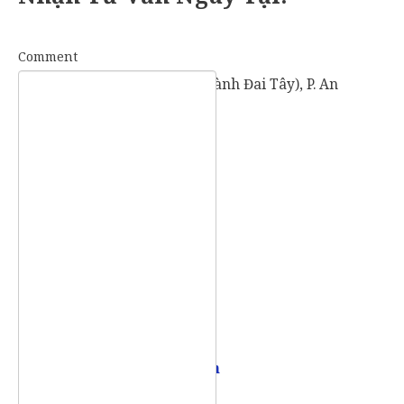
Comment
57 Vành Đai Tây (số cũ: 936 Vành Đai Tây), P. An
Khánh, TP. Thủ Đức, TP. HCM.
Mobile:
0907 73 73 17
Email:
info@vietpointlaw.vn