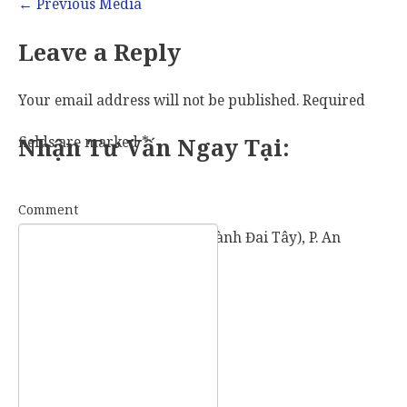
←
Previous Media
Leave a Reply
Your email address will not be published.
Required
fields are marked
Nhận Tư Vấn Ngay Tại:
*
Comment
57 Vành Đai Tây (số cũ: 936 Vành Đai Tây), P. An
Khánh, TP. Thủ Đức, TP. HCM.
Mobile:
0907 73 73 17