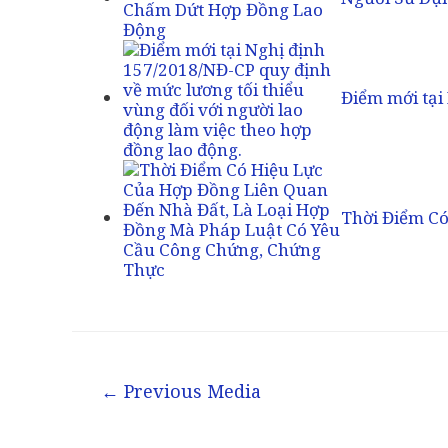
Điểm mới tại
Thời Điểm C
Post
←
Previous Media
navigation