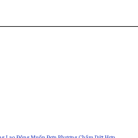
ng Lao Động Muốn Đơn Phương Chấm Dứt Hợp…