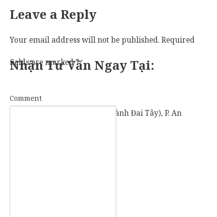
Leave a Reply
Your email address will not be published.
Required
fields are marked
Nhận Tư Vấn Ngay Tại:
*
Comment
57 Vành Đai Tây (số cũ: 936 Vành Đai Tây), P. An
Khánh, TP. Thủ Đức, TP. HCM.
Mobile:
0907 73 73 17