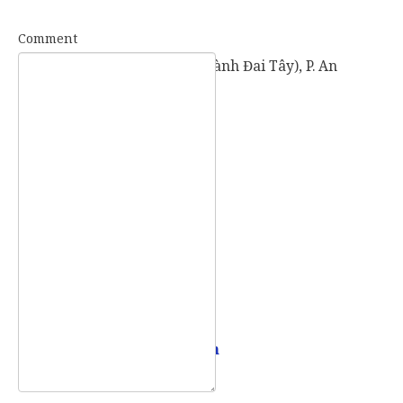
Comment
57 Vành Đai Tây (số cũ: 936 Vành Đai Tây), P. An
Khánh, TP. Thủ Đức, TP. HCM.
Mobile:
0907 73 73 17
Email:
info@vietpointlaw.vn