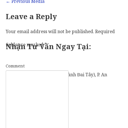
←
Previous Media
Leave a Reply
Your email address will not be published.
Required
fields are marked
Nhận Tư Vấn Ngay Tại:
*
Comment
57 Vành Đai Tây (số cũ: 936 Vành Đai Tây), P. An
Khánh, TP. Thủ Đức, TP. HCM.
Mobile:
0907 73 73 17