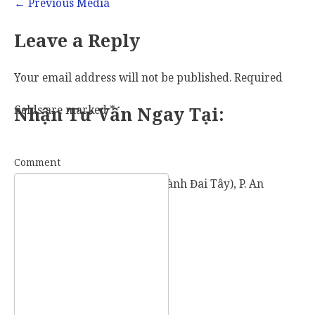
←
Previous Media
Leave a Reply
Your email address will not be published.
Required
fields are marked
Nhận Tư Vấn Ngay Tại:
*
Comment
57 Vành Đai Tây (số cũ: 936 Vành Đai Tây), P. An
Khánh, TP. Thủ Đức, TP. HCM.
Mobile:
0907 73 73 17