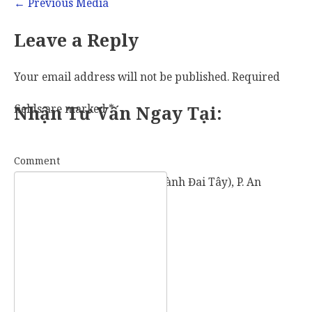
←
Previous Media
Leave a Reply
Your email address will not be published.
Required
fields are marked
Nhận Tư Vấn Ngay Tại:
*
Comment
57 Vành Đai Tây (số cũ: 936 Vành Đai Tây), P. An
Khánh, TP. Thủ Đức, TP. HCM.
Mobile:
0907 73 73 17