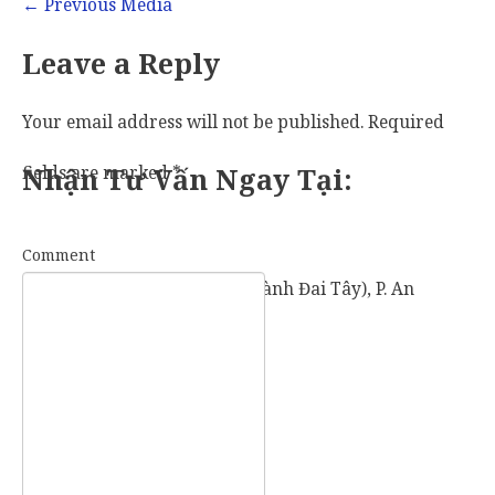
←
Previous Media
Leave a Reply
Your email address will not be published.
Required
fields are marked
Nhận Tư Vấn Ngay Tại:
*
Comment
57 Vành Đai Tây (số cũ: 936 Vành Đai Tây), P. An
Khánh, TP. Thủ Đức, TP. HCM.
Mobile:
0907 73 73 17