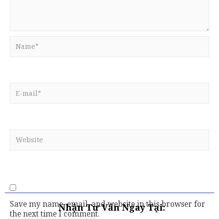
Save my name, email, and website in this browser for
Nhận Tư Vấn Ngay Tại:
the next time I comment.