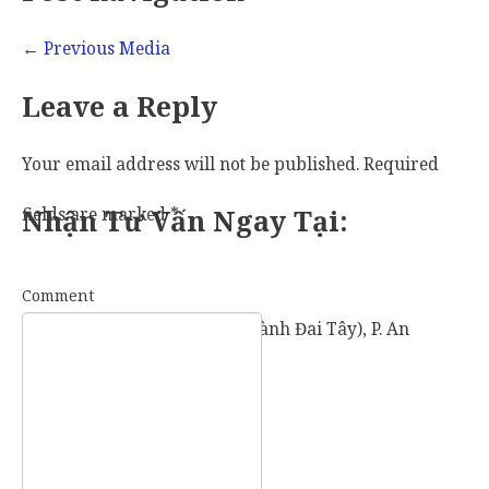
←
Previous Media
Leave a Reply
Your email address will not be published.
Required
fields are marked
Nhận Tư Vấn Ngay Tại:
*
Comment
57 Vành Đai Tây (số cũ: 936 Vành Đai Tây), P. An
Khánh, TP. Thủ Đức, TP. HCM.