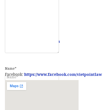
Mobile:
0907 73 73 17
Email:
info@vietpointlaw.vn
Name*
Facebook:
https://www.facebook.com/vietpointlaw
E-mail*