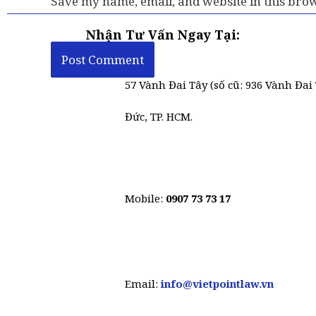
Save my name, email, and website in this brow
Nhận Tư Vấn Ngay Tại:
57 Vành Đai Tây (số cũ: 936 Vành Đai 
Đức, TP. HCM.
Mobile:
0907 73 73 17
Email:
info@vietpointlaw.vn