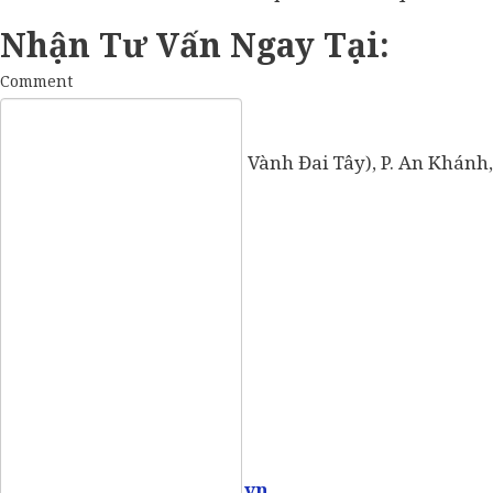
Nhận Tư Vấn Ngay Tại:
Comment
57 Vành Đai Tây (số cũ: 936 Vành Đai Tây), P. An Khánh,
Mobile:
0907 73 73 17
Email:
info@vietpointlaw.vn