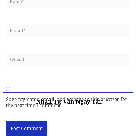
Save my name, email, and website in this browser for
Nhận Tư Vấn Ngay Tại:
the next time I comment.