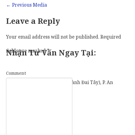
←
Previous Media
Leave a Reply
Your email address will not be published.
Required
fields are marked
Nhận Tư Vấn Ngay Tại:
*
Comment
57 Vành Đai Tây (số cũ: 936 Vành Đai Tây), P. An
Khánh, TP. Thủ Đức, TP. HCM.