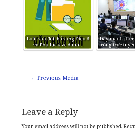
Luật sửa đổi, bổ sung Điều 6
Đẩy mạnh thực 
và Phụ lục 4 về danh…
công trực tuyế
←
Previous Media
Leave a Reply
Your email address will not be published.
Requ