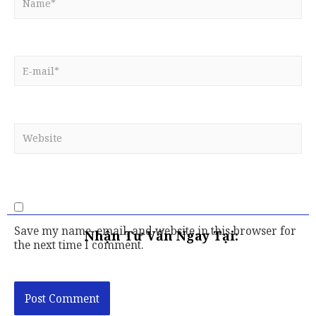
Save my name, email, and website in this browser for
Nhận Tư Vấn Ngay Tại:
the next time I comment.