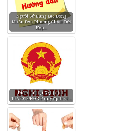
Người Sử Dụng Lao Động
Muốn Đơn Phương Chấm Dứt
Hợp…
Điểm mới tại Nghị định
157/2018/NĐ-CP quy định về…