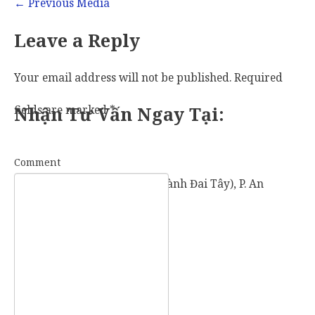
←
Previous Media
Leave a Reply
Your email address will not be published.
Required
fields are marked
Nhận Tư Vấn Ngay Tại:
*
Comment
57 Vành Đai Tây (số cũ: 936 Vành Đai Tây), P. An
Khánh, TP. Thủ Đức, TP. HCM.
Mobile:
0907 73 73 17