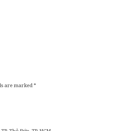
lds are marked
*
 TP. Thủ Đức, TP. HCM.