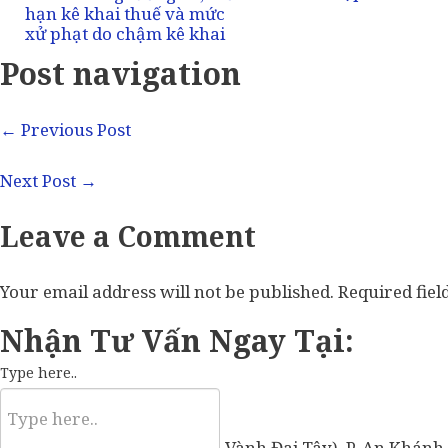
Post navigation
←
Previous Post
Next Post
→
Leave a Comment
Your email address will not be published.
Required fie
Nhận Tư Vấn Ngay Tại:
Type here..
57 Vành Đai Tây (số cũ: 936 Vành Đai Tây), P. An Khánh,