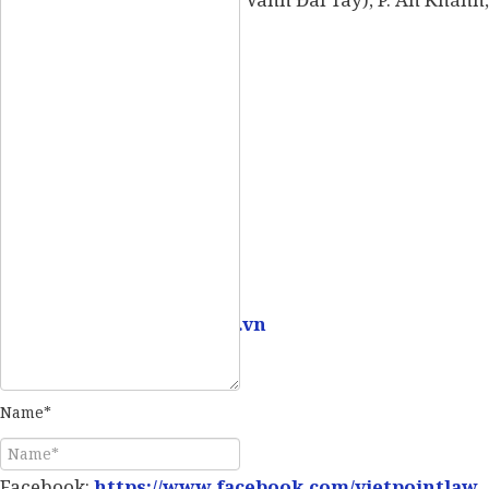
Mobile:
0907 73 73 17
Email:
info@vietpointlaw.vn
Name*
Facebook:
https://www.facebook.com/vietpointlaw