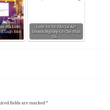
ửa đổi Luật
Luật Sư Tư Vấn Là Ai?
và Luật Đầu
Doanh Nghiệp Có Cần Phải
Có…
ired fields are marked
*