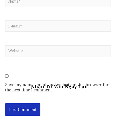
Save my name, email, and website in this browser for
Nhận Tư Vấn Ngay Tại:
the next time I comment.